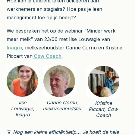
Hoe kan je efficiënt taken delegeren aan
werknemers en stagiairs? Hoe pas je lean
management toe op je bedrijf?
We bespraken het op de webinar “Minder werk,
meer melk” van 23/06 met Ilse Louwagie van
Inagro
, melkveehoudster Carine Cornu en Kristine
Piccart van
Cow Coach
.
Ilse
Carine Cornu,
Kristine
Louwagie,
melkveehoudster
Piccart, Cow
Inagro
Coach
💡
Nog een kleine efficiëntietip... Je hoeft de hele