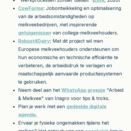
CowForme
: Jobontwikkeling en optimalisering
van de arbeidsomstandigheden op
melkveebedrijven, met inspirerende
getuigenissen
van collega-melkveehouders.
Robust4Dairy
: Met dit project wil men
Europese melkveehouders ondersteunen om
hun economische en technische efficiëntie te
verbeteren, de arbeidsdruk te verlagen en
maatschappelijk aanvaarde productiesystemen
te gebruiken.
Neem deel aan het
WhatsApp groepje
"Arbeid
& Melkvee" van Inagro voor tips & tricks.
Plan je werk met een
gedeelde digitale
agenda.
Ervaar je fysieke ongemakken tijdens het
melken? Het gebruik van een
exoskelet
kan je